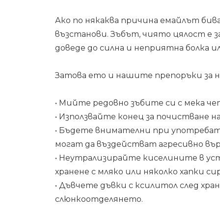
Ако по някаква причина емайлът бива
възстанови. Зъбът, чиято цялост е за
доведе до силна и неприятна болка и
Затова ето и нашите препоръки за на
• Мийте редовно зъбите си с мека чет
• Използвайте конец за почистване 
• Бъдете внимателни при употребат
могат да въздействат агресивно върх
• Неутрализирайте киселините в ус
хранене с мляко или няколко хапки си
• Дъвчете дъвки с ксилитол след хра
слюнкоотделянето.