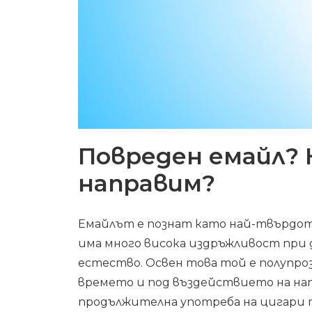
Повреден емайл? 
направим?
Емайлът е познат като най-твърдот
има много висока издръжливост при 
естество. Освен това той е полупроз
времето и под въздействието на напи
продължителна употреба на цигари 