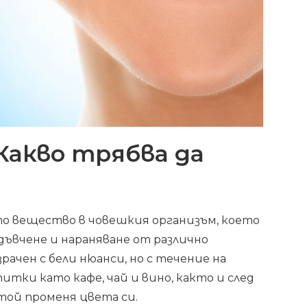
Какво трябва да
о вещество в човешкия организъм, което
дъвчене и нараняване от различно
рачен с бели нюанси, но с течение на
тки като кафе, чай и вино, както и след
той променя цвета си.