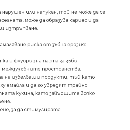
 нарушен или напукан, той не може да се
сегната, може да образува кариес и да
ли изтръпване.
маляване риска от зъбна ерозия:
ка и флуоридна паста за зъби.
на междузъбните пространства.
а на избелващи продукти, тъй като
у емайла и да го увредят трайно.
тната кухина, като завършите всяко
рене.
нене, за да стимулирате