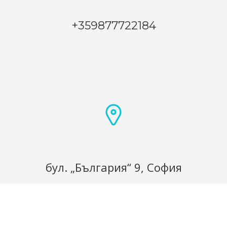
+359877722184
бул. „България“ 9, София