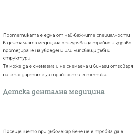
Протетиката е една от най-важните специалности
в денталната медицина осигуряваща трайно и здраво
протезиране на увредени или липсващи зъбни
структури.
Тя може да е снемаема и не снемаема и винаги отговаря
на стандартите за трайност и естетика.
Детска дентална медицина
Посещението при зъболекар вече не е трябва да е