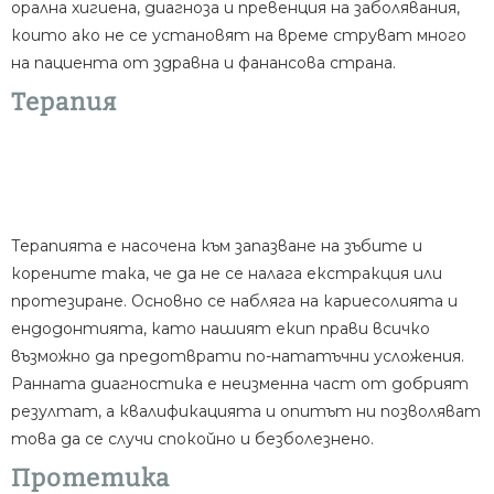
орална хигиена, диагноза и превенция на заболявания,
които ако не се установят на време струват много
на пациента от здравна и фанансова страна.
Терапия
Терапията е насочена към запазване на зъбите и
корените така, че да не се налага екстракция или
протезиране. Основно се набляга на кариесолията и
ендодонтията, като нашият екип прави всичко
възможно да предотврати по-нататъчни усложения.
Ранната диагностика е неизменна част от добрият
резултат, а квалификацията и опитът ни позволяват
това да се случи спокойно и безболезнено.
Протетика