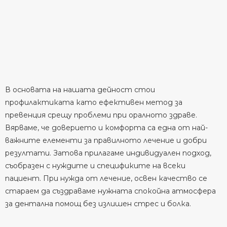
В основата на нашата дейност стои
профилактиката като ефективен метод за
превенция срещу проблеми при оралното здраве.
Вярваме, че доверието и комфорта са една от най-
важните елементи за правилното лечение и добри
резултати. Затова прилагаме индивидуален подход,
съобразен с нуждите и спецификите на всеки
пациент. При нужда от лечение, освен качество се
стараем да създраваме нужната спокойна атмосфера
за дентална помощ без излишен стрес и болка.